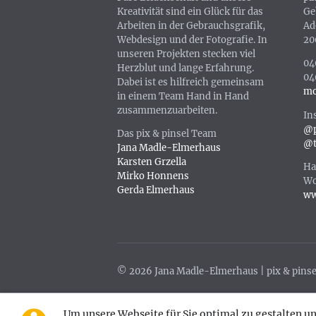
Kreativität sind ein Glück für das
Ge
Arbeiten in der Gebrauchsgrafik,
Ad
Webdesign und der Fotografie. In
20
unseren Projekten stecken viel
04
Herzblut und lange Erfahrung.
04
Dabei ist es hilfreich gemeinsam
mo
in einem Team Hand in Hand
zusammenzuarbeiten.
In
@p
Das pix & pinsel Team
@t
Jana Madle-Elmerhaus
Karsten Grzella
Ha
Mirko Honnens
Wo
Gerda Elmerhaus
ww
© 2026 Jana Madle-Elmerhaus | pix & pinse
Um unsere Webseite für Sie optimal zu gestalten u