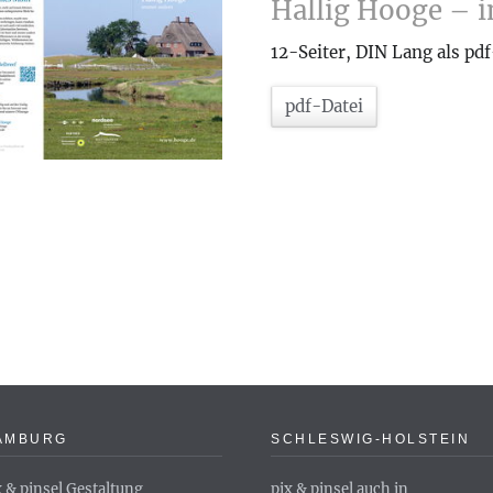
Hallig Hooge – 
12-Seiter, DIN Lang als pd
pdf-Datei
AMBURG
SCHLESWIG-HOLSTEIN
x & pinsel Gestaltung
pix & pinsel auch in