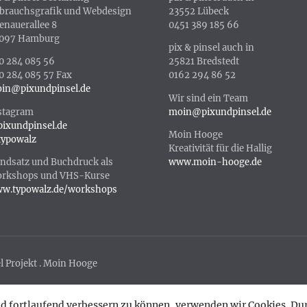
brauchsgrafik und Webdesign
23552 Lübeck
enauerallee 8
0451 389 185 66
097 Hamburg
pix & pinsel auch in
0 284 085 56
25821 Bredstedt
0 284 085 57 Fax
0162 294 86 52
in@pixundpinsel.de
Wir sind ein Team
stagram
moin@pixundpinsel.de
ixundpinsel.de
Moin Hooge
ypowalz
Kreativität für die Hallig
ndsatz und Buchdruck als
www.moin-hooge.de
rkshops und VHS-Kurse
w.typowalz.de/workshops
l Projekt . Moin Hooge
nd fortlaufend verbessern zu können, verwenden wir Cookies. D