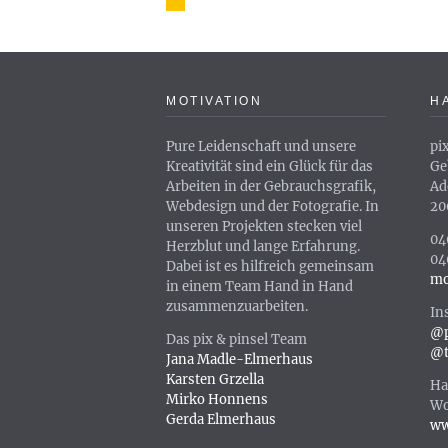
MOTIVATION
H
Pure Leidenschaft und unsere
pi
Kreativität sind ein Glück für das
Ge
Arbeiten in der Gebrauchsgrafik,
Ad
Webdesign und der Fotografie. In
20
unseren Projekten stecken viel
04
Herzblut und lange Erfahrung.
04
Dabei ist es hilfreich gemeinsam
mo
in einem Team Hand in Hand
zusammenzuarbeiten.
In
@p
Das pix & pinsel Team
@t
Jana Madle-Elmerhaus
Karsten Grzella
Ha
Mirko Honnens
Wo
Gerda Elmerhaus
ww