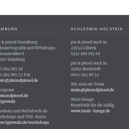
AMBURG
SCHLESWIG-HOLSTEIN
x & pinsel Gestaltung
pix & pinsel auch in
brauchsgrafik und Webdesign
23552 Lübeck
enauerallee 8
0451 389 185 66
097 Hamburg
pix & pinsel auch in
0 284 085 56
25821 Bredstedt
0 284 085 57 Fax
0162 294 86 52
in@pixundpinsel.de
Wir sind ein Team
stagram
moin@pixundpinsel.de
ixundpinsel.de
Moin Hooge
ypowalz
Kreativität für die Hallig
ndsatz und Buchdruck als
www.moin-hooge.de
rkshops und VHS-Kurse
w.typowalz.de/workshops